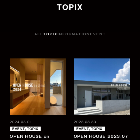
T
O
P
I
X
ALL
TOPIX
INFORMATION
EVENT
2024.05.01
2023.08.30
EVENT
,
TOPIX
EVENT
,
TOPIX
OPEN HOUSE on
OPEN HOUSE 2023.07